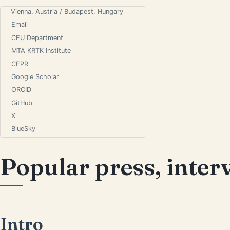
Vienna, Austria / Budapest, Hungary
Email
CEU Department
MTA KRTK Institute
CEPR
Google Scholar
ORCID
GitHub
X
BlueSky
Popular press, inter
Intro