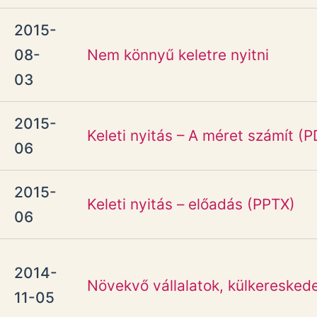
2015-
08-
Nem könnyű keletre nyitni
03
2015-
Keleti nyitás – A méret számít (P
06
2015-
Keleti nyitás – előadás (PPTX)
06
2014-
Növekvő vállalatok, külkeresked
11-05